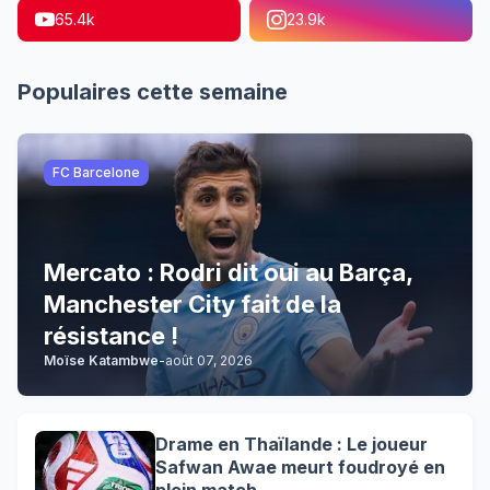
65.4k
23.9k
Populaires cette semaine
FC Barcelone
Mercato : Rodri dit oui au Barça,
Manchester City fait de la
résistance !
Moïse Katambwe
-
août 07, 2026
Drame en Thaïlande : Le joueur
Safwan Awae meurt foudroyé en
plein match