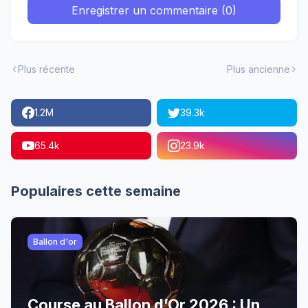
Enregistrer un commentaire (0)
Plus récente
Plus ancienne
1.2M
39.3k
65.4k
23.9k
Populaires cette semaine
Ballon d'or
Course au Ballon d’Or 2026 : Un