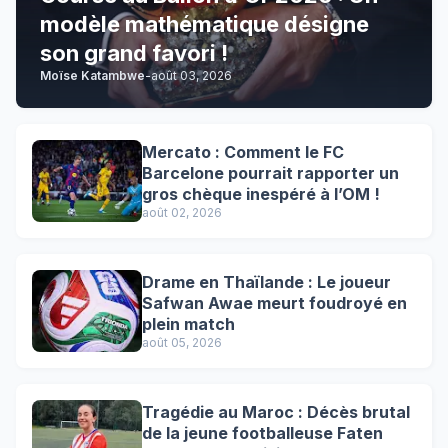
modèle mathématique désigne
son grand favori !
Moïse Katambwe
-
août 03, 2026
Mercato : Comment le FC
Barcelone pourrait rapporter un
gros chèque inespéré à l’OM !
août 02, 2026
Drame en Thaïlande : Le joueur
Safwan Awae meurt foudroyé en
plein match
août 05, 2026
Tragédie au Maroc : Décès brutal
de la jeune footballeuse Faten