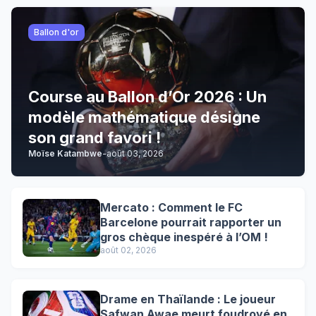
Ballon d'or
Course au Ballon d’Or 2026 : Un
modèle mathématique désigne
son grand favori !
Moïse Katambwe
-
août 03, 2026
Mercato : Comment le FC
Barcelone pourrait rapporter un
gros chèque inespéré à l’OM !
août 02, 2026
Drame en Thaïlande : Le joueur
Safwan Awae meurt foudroyé en