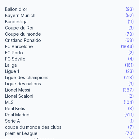
Ballon d'or
(93)
Bayern Munich
(92)
Bundesliga
(11)
Coupe du Roi
(3)
Coupe du monde
(78)
Cristiano Ronaldo
(68)
FC Barcelone
(1884)
FC Porto
(2)
FC Séville
(4)
Laliga
(161)
Ligue 1
(23)
Ligue des champions
(218)
Ligue des nations
(3)
Lionel Messi
(387)
Lionel Scaloni
(2)
MLS
(104)
Real Betis
(8)
Real Madrid
(521)
Serie A
(1)
coupe du monde des clubs
(7)
premier League
(70)