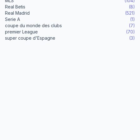
MLS
(104)
Real Betis
(8)
Real Madrid
(521)
Serie A
(1)
coupe du monde des clubs
(7)
premier League
(70)
super coupe d'Espagne
(3)