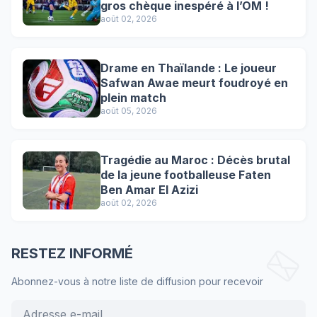
gros chèque inespéré à l’OM !
août 02, 2026
Drame en Thaïlande : Le joueur
Safwan Awae meurt foudroyé en
plein match
août 05, 2026
Tragédie au Maroc : Décès brutal
de la jeune footballeuse Faten
Ben Amar El Azizi
août 02, 2026
RESTEZ INFORMÉ
Abonnez-vous à notre liste de diffusion pour recevoir