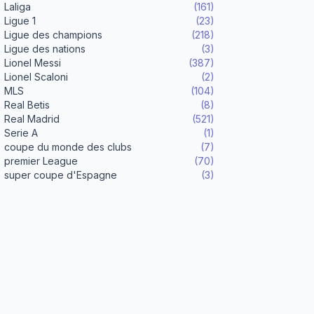
Laliga
(161)
Ligue 1
(23)
Ligue des champions
(218)
Ligue des nations
(3)
Lionel Messi
(387)
Lionel Scaloni
(2)
MLS
(104)
Real Betis
(8)
Real Madrid
(521)
Serie A
(1)
coupe du monde des clubs
(7)
premier League
(70)
super coupe d'Espagne
(3)