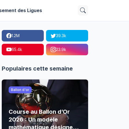
sement des Ligues
1.2M
39.3k
65.4k
23.9k
Populaires cette semaine
Ballon d'or
Course au Ballon d’Or
2026 : Un modèle
mathématique désigne