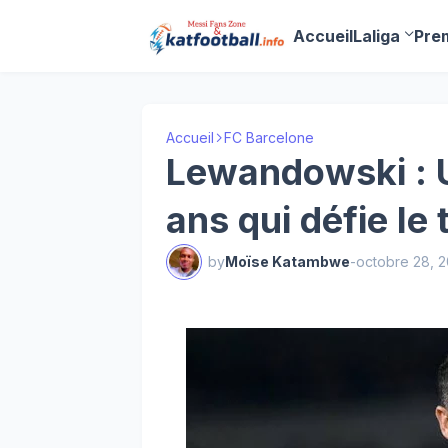
Accueil
Laliga
Pre
Accueil
FC Barcelone
Lewandowski : 
ans qui défie le
by
Moïse Katambwe
-
octobre 28, 