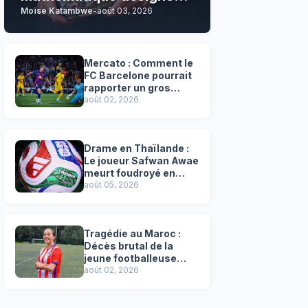
Moïse Katambwe
-
août 03, 2026
son grand favori !
Mercato : Comment le
FC Barcelone pourrait
rapporter un gros
chèque inespéré à l’OM
août 02, 2026
!
Drame en Thaïlande :
Le joueur Safwan Awae
meurt foudroyé en
plein match
août 05, 2026
Tragédie au Maroc :
Décès brutal de la
jeune footballeuse
Faten Ben Amar El
août 02, 2026
Azizi