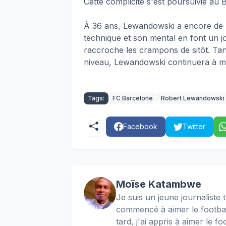
Cette complicité s'est poursuivie au B
À 36 ans, Lewandowski a encore de b
technique et son mental en font un j
raccroche les crampons de sitôt. Tan
niveau, Lewandowski continuera à mar
Tags:
FC Barcelone
Robert Lewandowski
Facebook
Twitter
Moïse Katambwe
Je suis un jeune journaliste t
commencé à aimer le football
tard, j'ai appris à aimer le 