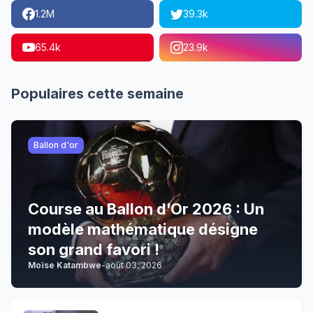
1.2M
39.3k
65.4k
23.9k
Populaires cette semaine
Ballon d'or
Course au Ballon d’Or 2026 : Un
modèle mathématique désigne
son grand favori !
Moïse Katambwe
-
août 03, 2026