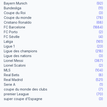
Bayern Munich
(92)
Bundesliga
(11)
Coupe du Roi
(3)
Coupe du monde
(78)
Cristiano Ronaldo
(68)
FC Barcelone
(1884)
FC Porto
(2)
FC Séville
(4)
Laliga
(161)
Ligue 1
(23)
Ligue des champions
(218)
Ligue des nations
(3)
Lionel Messi
(387)
Lionel Scaloni
(2)
MLS
(104)
Real Betis
(8)
Real Madrid
(521)
Serie A
(1)
coupe du monde des clubs
(7)
premier League
(70)
super coupe d'Espagne
(3)