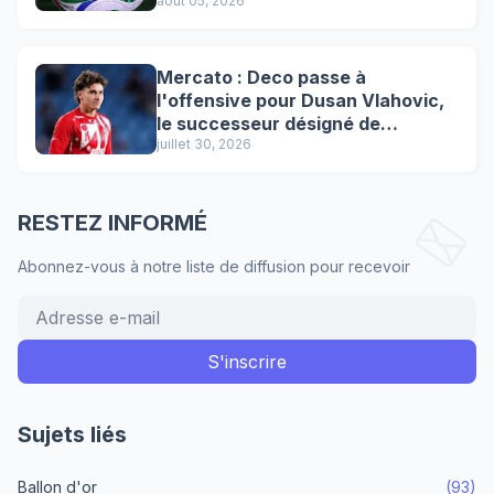
août 05, 2026
Mercato : Deco passe à
l'offensive pour Dusan Vlahovic,
le successeur désigné de
Lewandowski !
juillet 30, 2026
RESTEZ INFORMÉ
Abonnez-vous à notre liste de diffusion pour recevoir
Sujets liés
Ballon d'or
(93)