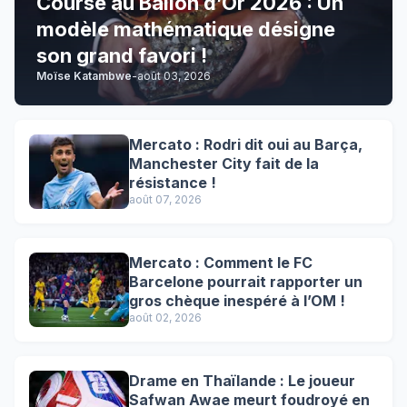
Course au Ballon d’Or 2026 : Un
modèle mathématique désigne
son grand favori !
Moïse Katambwe
-
août 03, 2026
Mercato : Rodri dit oui au Barça,
Manchester City fait de la
résistance !
août 07, 2026
Mercato : Comment le FC
Barcelone pourrait rapporter un
gros chèque inespéré à l’OM !
août 02, 2026
Drame en Thaïlande : Le joueur
Safwan Awae meurt foudroyé en