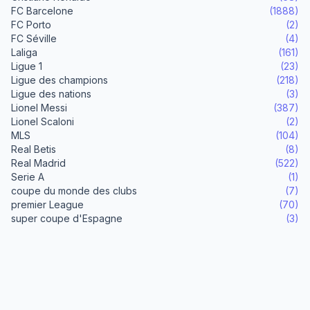
FC Barcelone
(1888)
FC Porto
(2)
FC Séville
(4)
Laliga
(161)
Ligue 1
(23)
Ligue des champions
(218)
Ligue des nations
(3)
Lionel Messi
(387)
Lionel Scaloni
(2)
MLS
(104)
Real Betis
(8)
Real Madrid
(522)
Serie A
(1)
coupe du monde des clubs
(7)
premier League
(70)
super coupe d'Espagne
(3)