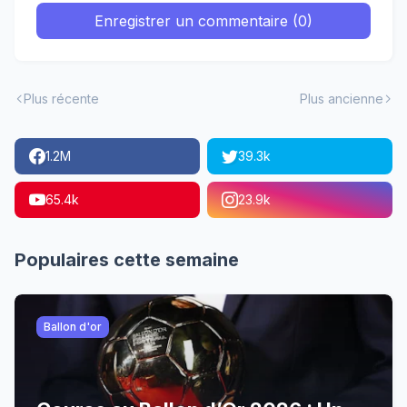
Enregistrer un commentaire (0)
Plus récente
Plus ancienne
1.2M
39.3k
65.4k
23.9k
Populaires cette semaine
Ballon d'or