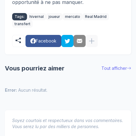
opportunité à ne pas manquer.
Tags:
hivernal
joueur
mercato
Real Madrid
transfert
Facebook
Vous pourriez aimer
Tout afficher
Error:
Aucun résultat.
Soyez courtois et respectueux dans vos commentaires.
Vous serez lu par des milliers de personnes.