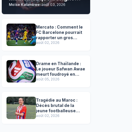
Moïse Katambwe
-
août 03, 2026
son grand favori !
Mercato : Comment le
FC Barcelone pourrait
rapporter un gros
chèque inespéré à l’OM
août 02, 2026
!
Drame en Thaïlande :
Le joueur Safwan Awae
meurt foudroyé en
plein match
août 05, 2026
Tragédie au Maroc :
Décès brutal de la
jeune footballeuse
Faten Ben Amar El
août 02, 2026
Azizi