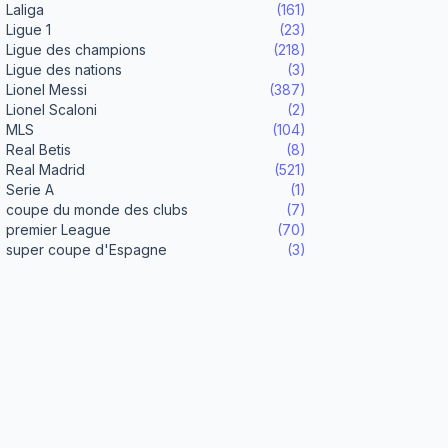
Laliga
(161)
Ligue 1
(23)
Ligue des champions
(218)
Ligue des nations
(3)
Lionel Messi
(387)
Lionel Scaloni
(2)
MLS
(104)
Real Betis
(8)
Real Madrid
(521)
Serie A
(1)
coupe du monde des clubs
(7)
premier League
(70)
super coupe d'Espagne
(3)