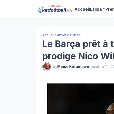
Accueil
Laliga
Pre
Accueil
Athletic Bilbao
Le Barça prêt à t
prodige Nico Wil
by
Moïse Katambwe
-
octobre 10, 2