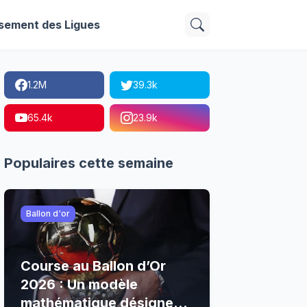
sement des Ligues
1.2M
39.3k
65.4k
23.9k
Populaires cette semaine
Ballon d'or
Course au Ballon d’Or
2026 : Un modèle
mathématique désigne