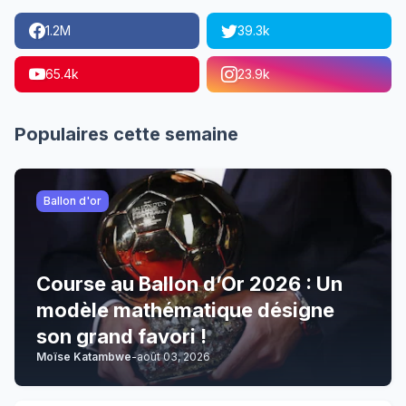
1.2M
39.3k
65.4k
23.9k
Populaires cette semaine
Ballon d'or
Course au Ballon d’Or 2026 : Un
modèle mathématique désigne
son grand favori !
Moïse Katambwe
-
août 03, 2026