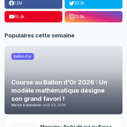
1.2M
39.3k
65.4k
23.9k
Populaires cette semaine
Ballon d'or
Course au Ballon d’Or 2026 : Un
modèle mathématique désigne
son grand favori !
Moïse Katambwe
-
août 03, 2026
Mercato : Rodri dit oui au Barça,