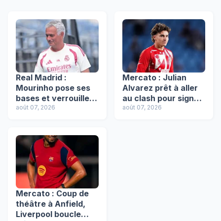
Real Madrid :
Mercato : Julian
Mourinho pose ses
Alvarez prêt à aller
bases et verrouille
au clash pour signer
ses 6 piliers
août 07, 2026
au Barça, l'Atlético
août 07, 2026
intouchables !
résiste !
Mercato : Coup de
théâtre à Anfield,
Liverpool boucle