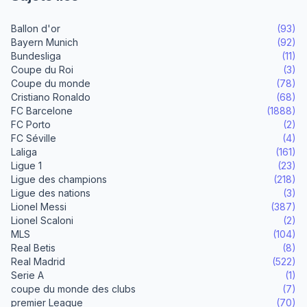
Ballon d'or
(93)
Bayern Munich
(92)
Bundesliga
(11)
Coupe du Roi
(3)
Coupe du monde
(78)
Cristiano Ronaldo
(68)
FC Barcelone
(1888)
FC Porto
(2)
FC Séville
(4)
Laliga
(161)
Ligue 1
(23)
Ligue des champions
(218)
Ligue des nations
(3)
Lionel Messi
(387)
Lionel Scaloni
(2)
MLS
(104)
Real Betis
(8)
Real Madrid
(522)
Serie A
(1)
coupe du monde des clubs
(7)
premier League
(70)