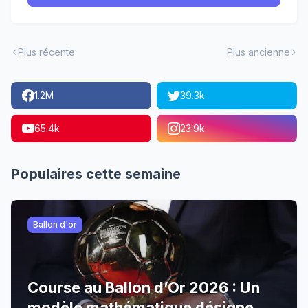
Plus récente
Plus ancienne
1.2M
39.3k
65.4k
23.9k
Populaires cette semaine
Ballon d'or
Course au Ballon d’Or 2026 : Un
modèle mathématique désigne