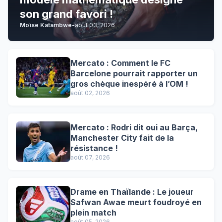
son grand favori !
Moïse Katambwe
-
août 03, 2026
Mercato : Comment le FC
Barcelone pourrait rapporter un
gros chèque inespéré à l’OM !
août 02, 2026
Mercato : Rodri dit oui au Barça,
Manchester City fait de la
résistance !
août 07, 2026
Drame en Thaïlande : Le joueur
Safwan Awae meurt foudroyé en
plein match
août 05, 2026