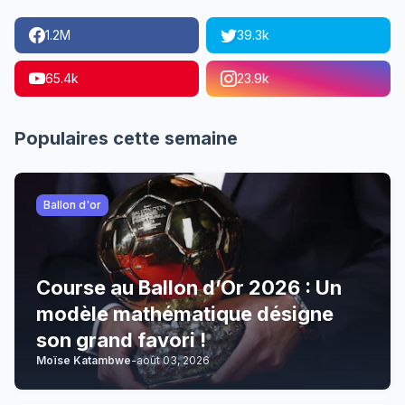
1.2M
39.3k
65.4k
23.9k
Populaires cette semaine
Ballon d'or
Course au Ballon d’Or 2026 : Un
modèle mathématique désigne
son grand favori !
Moïse Katambwe
-
août 03, 2026