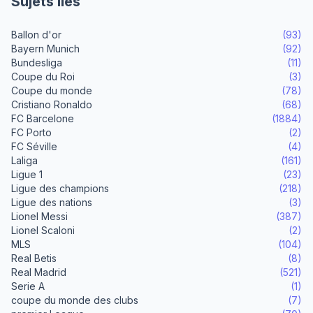
Sujets liés
Ballon d'or
(93)
Bayern Munich
(92)
Bundesliga
(11)
Coupe du Roi
(3)
Coupe du monde
(78)
Cristiano Ronaldo
(68)
FC Barcelone
(1884)
FC Porto
(2)
FC Séville
(4)
Laliga
(161)
Ligue 1
(23)
Ligue des champions
(218)
Ligue des nations
(3)
Lionel Messi
(387)
Lionel Scaloni
(2)
MLS
(104)
Real Betis
(8)
Real Madrid
(521)
Serie A
(1)
coupe du monde des clubs
(7)