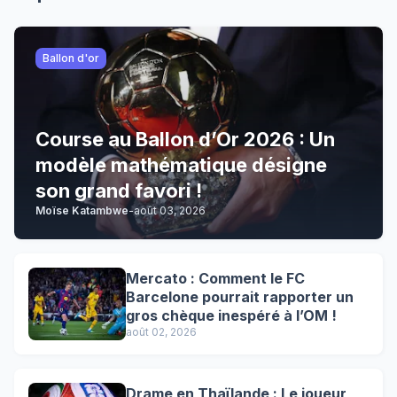
Ballon d'or
Course au Ballon d’Or 2026 : Un
modèle mathématique désigne
son grand favori !
Moïse Katambwe
-
août 03, 2026
Mercato : Comment le FC
Barcelone pourrait rapporter un
gros chèque inespéré à l’OM !
août 02, 2026
Drame en Thaïlande : Le joueur