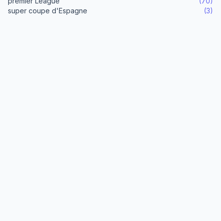
premier League
(70)
super coupe d'Espagne
(3)