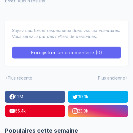
Error:
Aucun résultat.
Soyez courtois et respectueux dans vos commentaires.
Vous serez lu par des milliers de personnes.
Enregistrer un commentaire (0)
Plus récente
Plus ancienne
1.2M
39.3k
65.4k
23.9k
Populaires cette semaine