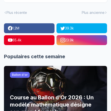
Plus récente
Plus ancienne
1.2M
39.3k
65.4k
23.9k
Populaires cette semaine
Ballon d'or
Course au Ballon d’Or 2026 : Un
modèle mathématique désigne