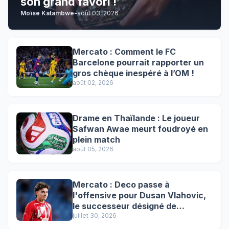
son grand favori !
Moïse Katambwe
-
août 03, 2026
Mercato : Comment le FC
Barcelone pourrait rapporter un
gros chèque inespéré à l’OM !
août 02, 2026
Drame en Thaïlande : Le joueur
Safwan Awae meurt foudroyé en
plein match
août 05, 2026
Mercato : Deco passe à
l'offensive pour Dusan Vlahovic,
le successeur désigné de
Lewandowski !
juillet 30, 2026