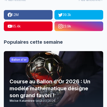
1.2M
39.3k
65.4k
23.9k
Populaires cette semaine
Ballon d'or
Course au Ballon d’Or 2026 : Un
modèle mathématique désigne
son grand favori !
Moïse Katambwe
-
août 03, 2026