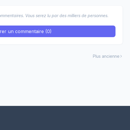
mmentaires. Vous serez lu par des milliers de personnes.
trer un commentaire (0)
Plus ancienne