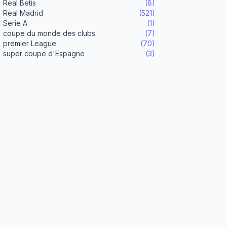
Real Betis
(8)
Real Madrid
(521)
Serie A
(1)
coupe du monde des clubs
(7)
premier League
(70)
super coupe d'Espagne
(3)