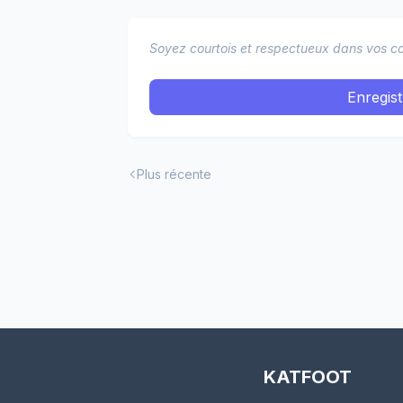
Soyez courtois et respectueux dans vos co
Enregis
Plus récente
KATFOOT