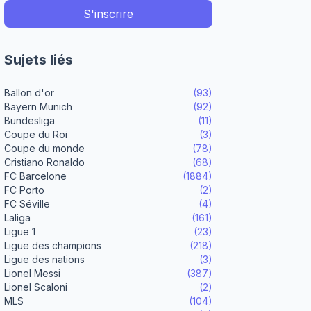
Sujets liés
Ballon d'or
(93)
Bayern Munich
(92)
Bundesliga
(11)
Coupe du Roi
(3)
Coupe du monde
(78)
Cristiano Ronaldo
(68)
FC Barcelone
(1884)
FC Porto
(2)
FC Séville
(4)
Laliga
(161)
Ligue 1
(23)
Ligue des champions
(218)
Ligue des nations
(3)
Lionel Messi
(387)
Lionel Scaloni
(2)
MLS
(104)