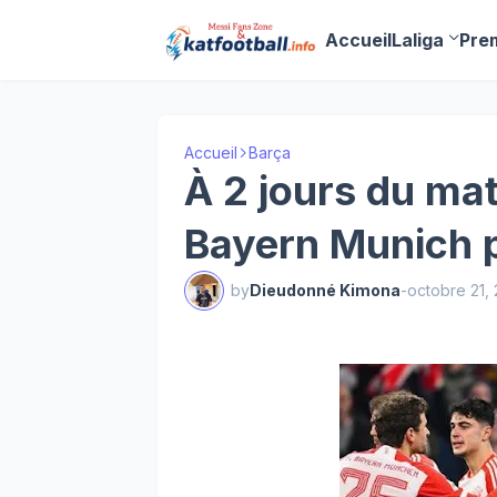
Accueil
Laliga
Pre
Accueil
Barça
À 2 jours du mat
Bayern Munich p
by
Dieudonné Kimona
-
octobre 21,