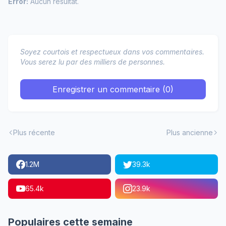
Error:
Aucun résultat.
Soyez courtois et respectueux dans vos commentaires.
Vous serez lu par des milliers de personnes.
Enregistrer un commentaire (0)
Plus récente
Plus ancienne
1.2M
39.3k
65.4k
23.9k
Populaires cette semaine