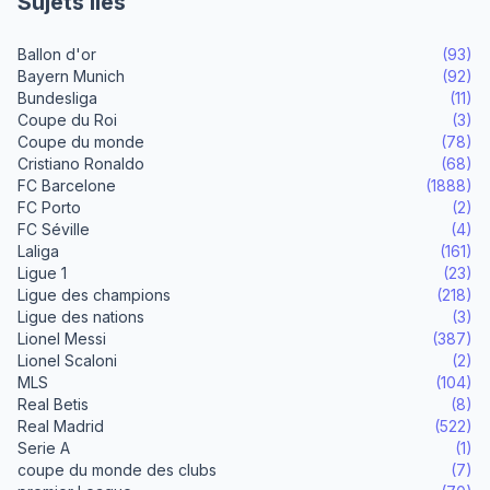
Sujets liés
Ballon d'or
(93)
Bayern Munich
(92)
Bundesliga
(11)
Coupe du Roi
(3)
Coupe du monde
(78)
Cristiano Ronaldo
(68)
FC Barcelone
(1888)
FC Porto
(2)
FC Séville
(4)
Laliga
(161)
Ligue 1
(23)
Ligue des champions
(218)
Ligue des nations
(3)
Lionel Messi
(387)
Lionel Scaloni
(2)
MLS
(104)
Real Betis
(8)
Real Madrid
(522)
Serie A
(1)
coupe du monde des clubs
(7)