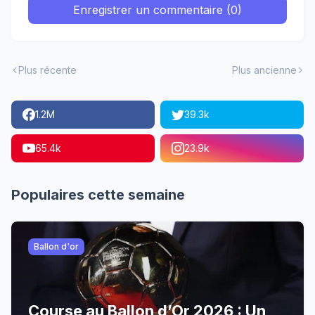
Enregistrer un commentaire (0)
Plus récente
Plus ancienne
1.2M
39.3k
65.4k
23.9k
Populaires cette semaine
Ballon d'or
Course au Ballon d’Or 2026 : Un