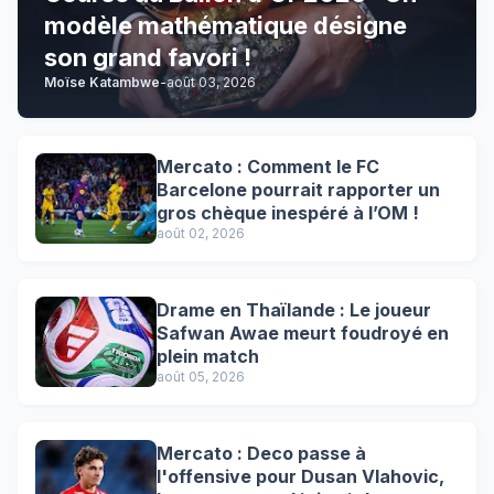
modèle mathématique désigne
son grand favori !
Moïse Katambwe
-
août 03, 2026
Mercato : Comment le FC
Barcelone pourrait rapporter un
gros chèque inespéré à l’OM !
août 02, 2026
Drame en Thaïlande : Le joueur
Safwan Awae meurt foudroyé en
plein match
août 05, 2026
Mercato : Deco passe à
l'offensive pour Dusan Vlahovic,