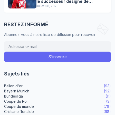
le successeur désigné de
Lewandowski !
juillet 30, 2026
RESTEZ INFORMÉ
Abonnez-vous à notre liste de diffusion pour recevoir
Sujets liés
Ballon d'or
(93)
Bayern Munich
(92)
Bundesliga
(11)
Coupe du Roi
(3)
Coupe du monde
(78)
Cristiano Ronaldo
(68)