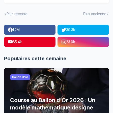
Plus récente
Plus ancienne
1.2M
39.3k
65.4k
23.9k
Populaires cette semaine
Ballon d'or
Course au Ballon d’Or 2026 : Un
modèle mathématique désigne