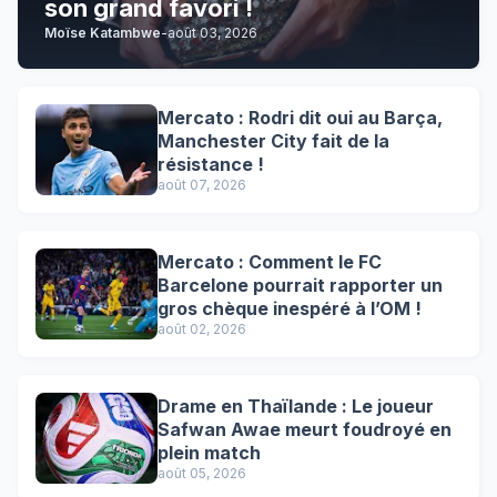
son grand favori !
Moïse Katambwe
-
août 03, 2026
Mercato : Rodri dit oui au Barça,
Manchester City fait de la
résistance !
août 07, 2026
Mercato : Comment le FC
Barcelone pourrait rapporter un
gros chèque inespéré à l’OM !
août 02, 2026
Drame en Thaïlande : Le joueur
Safwan Awae meurt foudroyé en
plein match
août 05, 2026