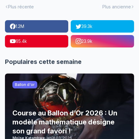
Plus récente
Plus ancienne
1.2M
39.3k
65.4k
23.9k
Populaires cette semaine
Ballon d'or
Course au Ballon d’Or 2026 : Un
modèle mathématique désigne
son grand favori !
Moïse Katambwe
-
août 03, 2026