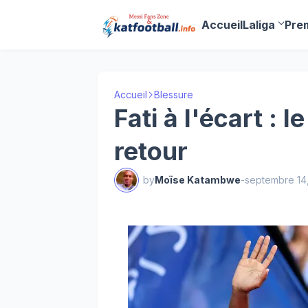
Accueil
Laliga
Pre
Accueil
Blessure
Fati à l'écart : 
retour
by
Moïse Katambwe
-
septembre 14