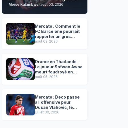
Moïse Katambwe
-
août 03, 2026
son grand favori !
Mercato : Comment le
FC Barcelone pourrait
rapporter un gros
chèque inespéré à l’OM
août 02, 2026
!
Drame en Thaïlande :
Le joueur Safwan Awae
meurt foudroyé en
plein match
août 05, 2026
Mercato : Deco passe
à l'offensive pour
Dusan Vlahovic, le
successeur désigné
juillet 30, 2026
de Lewandowski !