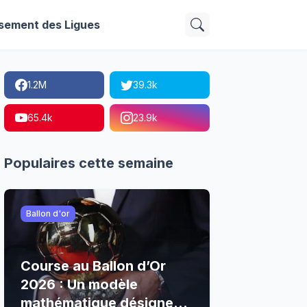
sement des Ligues
1.2M
39.3k
65.4k
23.9k
Populaires cette semaine
Ballon d'or
Course au Ballon d’Or
2026 : Un modèle
mathématique désigne