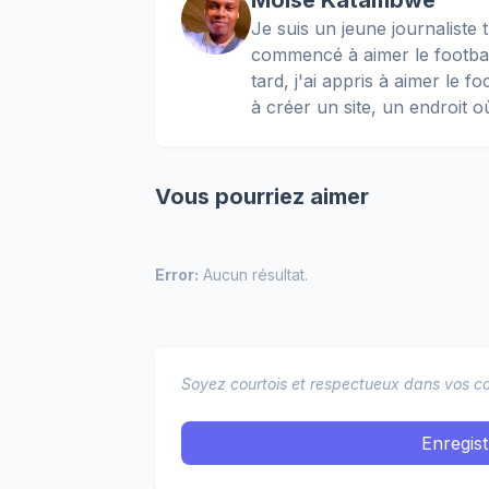
Moïse Katambwe
Je suis un jeune journaliste t
commencé à aimer le football
tard, j'ai appris à aimer le 
à créer un site, un endroit o
Vous pourriez aimer
Error:
Aucun résultat.
Soyez courtois et respectueux dans vos co
Enregis