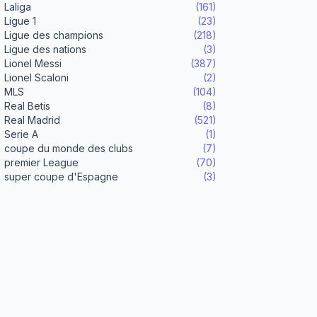
Laliga
(161)
Ligue 1
(23)
Ligue des champions
(218)
Ligue des nations
(3)
Lionel Messi
(387)
Lionel Scaloni
(2)
MLS
(104)
Real Betis
(8)
Real Madrid
(521)
Serie A
(1)
coupe du monde des clubs
(7)
premier League
(70)
super coupe d'Espagne
(3)