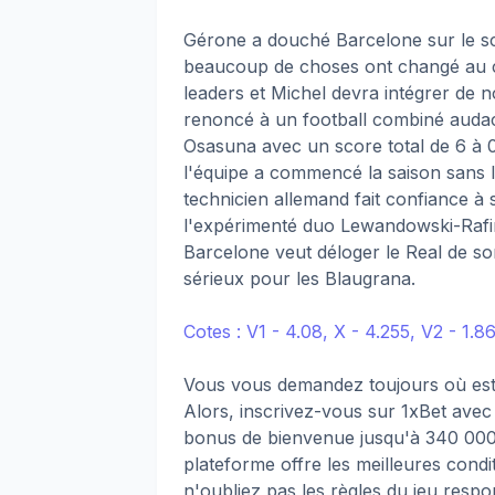
Gérone a douché Barcelone sur le sco
beaucoup de choses ont changé au co
leaders et Michel devra intégrer de 
renoncé à un football combiné audaci
Osasuna avec un score total de 6 à 0.
l'équipe a commencé la saison sans l
technicien allemand fait confiance à 
l'expérimenté duo Lewandowski-Rafinh
Barcelone veut déloger le Real de son
sérieux pour les Blaugrana.
Cotes : V1 - 4.08, X - 4.255, V2 - 1.8
Vous vous demandez toujours où est l
Alors, inscrivez-vous sur 1xBet ave
bonus de bienvenue jusqu'à 340 000
plateforme offre les meilleures condit
n'oubliez pas les règles du jeu resp