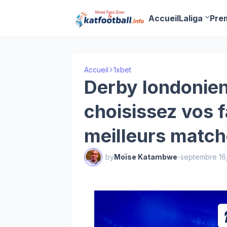
Accueil
Laliga
Pre
Accueil
1xbet
Derby londonien
choisissez vos f
meilleurs match
by
Moïse Katambwe
-
septembre 16