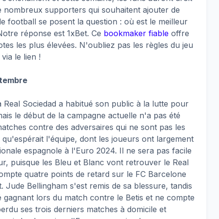
 nombreux supporters qui souhaitent ajouter de
 football se posent la question : où est le meilleur
 Notre réponse est 1xBet. Ce
bookmaker fiable
offre
es les plus élevées. N'oubliez pas les règles du jeu
ia le lien !
ptembre
 Real Sociedad a habitué son public à la lutte pour
ais le début de la campagne actuelle n'a pas été
atches contre des adversaires qui ne sont pas les
e qu'espérait l'équipe, dont les joueurs ont largement
tionale espagnole à l'Euro 2024. Il ne sera pas facile
r, puisque les Bleu et Blanc vont retrouver le Real
compte quatre points de retard sur le FC Barcelone
t. Jude Bellingham s'est remis de sa blessure, tandis
é gagnant lors du match contre le Betis et ne compte
perdu ses trois derniers matches à domicile et