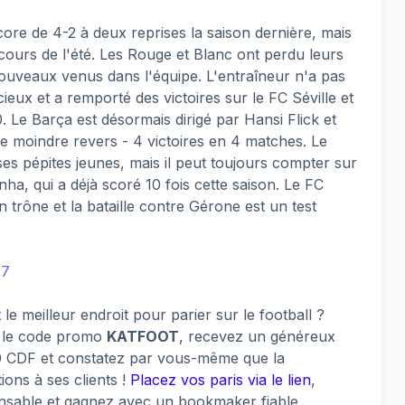
re de 4-2 à deux reprises la saison dernière, mais
urs de l'été. Les Rouge et Blanc ont perdu leurs
nouveaux venus dans l'équipe. L'entraîneur n'a pas
eux et a remporté des victoires sur le FC Séville et
 Le Barça est désormais dirigé par Hansi Flick et
e moindre revers - 4 victoires en 4 matches. Le
ses pépites jeunes, mais il peut toujours compter sur
a, qui a déjà scoré 10 fois cette saison. Le FC
 trône et la bataille contre Gérone est un test
67
e meilleur endroit pour parier sur le football ?
c le code promo
KATFOOT
, recevez un généreux
 CDF et constatez par vous-même que la
ions à ses clients !
Placez vos paris via le lien
,
onsable et gagnez avec un bookmaker fiable.