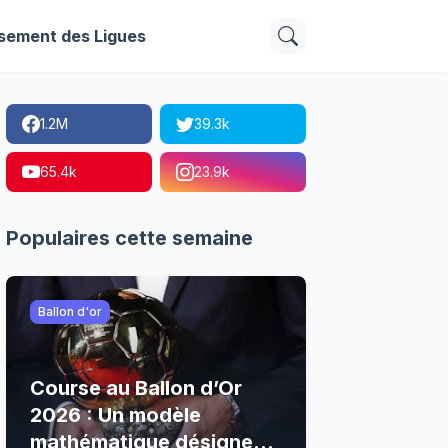
sement des Ligues
1.2M
39.3k
65.4k
23.9k
Populaires cette semaine
Ballon d'or
Course au Ballon d’Or
2026 : Un modèle
mathématique désigne