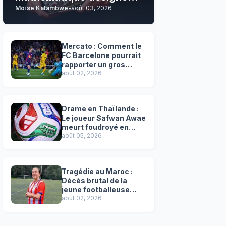
Moïse Katambwe
-
août 03, 2026
son grand favori !
Mercato : Comment le
FC Barcelone pourrait
rapporter un gros
chèque inespéré à l’OM
août 02, 2026
!
Drame en Thaïlande :
Le joueur Safwan Awae
meurt foudroyé en
plein match
août 05, 2026
Tragédie au Maroc :
Décès brutal de la
jeune footballeuse
Faten Ben Amar El
août 02, 2026
Azizi