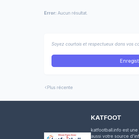
Error:
Aucun résultat.
Soyez courtois et respectueux dans vos co
Enregis
Plus récente
KATFOOT
katfootball.info est u
aussi votre source d'in