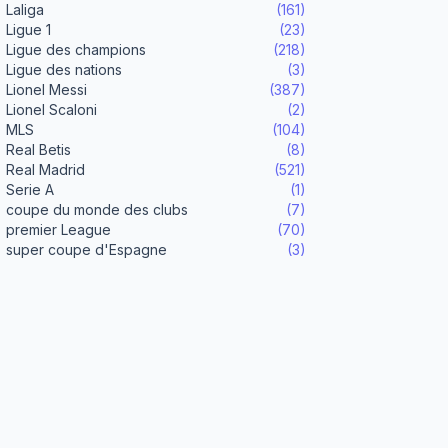
Laliga
(161)
Ligue 1
(23)
Ligue des champions
(218)
Ligue des nations
(3)
Lionel Messi
(387)
Lionel Scaloni
(2)
MLS
(104)
Real Betis
(8)
Real Madrid
(521)
Serie A
(1)
coupe du monde des clubs
(7)
premier League
(70)
super coupe d'Espagne
(3)