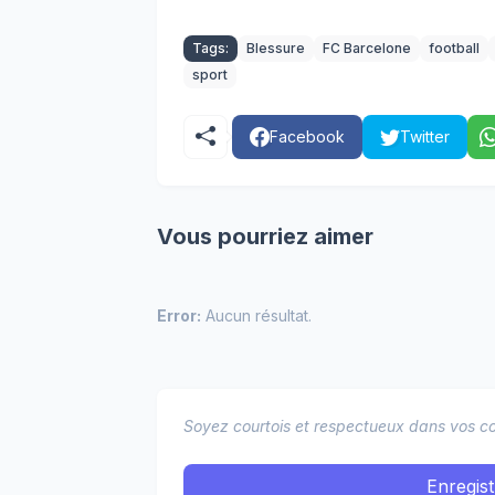
Tags:
Blessure
FC Barcelone
football
sport
Facebook
Twitter
Vous pourriez aimer
Error:
Aucun résultat.
Soyez courtois et respectueux dans vos co
Enregis