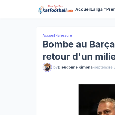
Accueil
Laliga
Pre
Accueil
Blessure
Bombe au Barça,
retour d'un mili
by
Dieudonné Kimona
-
septembre 