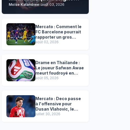
Moïse Katambwe
-
août 03, 2026
son grand favori !
Mercato : Comment le
FC Barcelone pourrait
rapporter un gros
chèque inespéré à l’OM
août 02, 2026
!
Drame en Thaïlande :
Le joueur Safwan Awae
meurt foudroyé en
plein match
août 05, 2026
Mercato : Deco passe
à l'offensive pour
Dusan Vlahovic, le
successeur désigné
juillet 30, 2026
de Lewandowski !