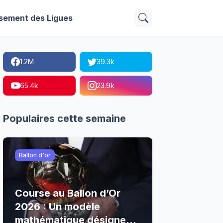
sement des Ligues
1.2M
39.3k
65.4k
23.9k
Populaires cette semaine
Ballon d'or
Course au Ballon d’Or
2026 : Un modèle
mathématique désigne