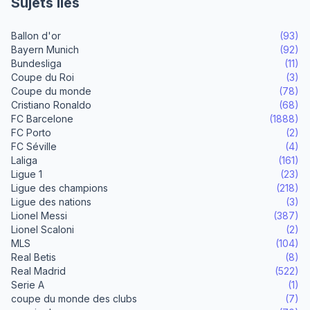
Sujets liés
Ballon d'or
(93)
Bayern Munich
(92)
Bundesliga
(11)
Coupe du Roi
(3)
Coupe du monde
(78)
Cristiano Ronaldo
(68)
FC Barcelone
(1888)
FC Porto
(2)
FC Séville
(4)
Laliga
(161)
Ligue 1
(23)
Ligue des champions
(218)
Ligue des nations
(3)
Lionel Messi
(387)
Lionel Scaloni
(2)
MLS
(104)
Real Betis
(8)
Real Madrid
(522)
Serie A
(1)
coupe du monde des clubs
(7)