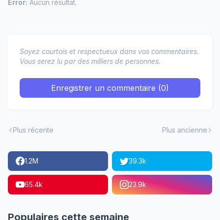
Error:
Aucun résultat.
Soyez courtois et respectueux dans vos commentaires.
Vous serez lu par des milliers de personnes.
Enregistrer un commentaire (0)
Plus récente
Plus ancienne
1.2M
39.3k
65.4k
23.9k
Populaires cette semaine