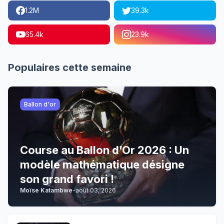
1.2M
39.3k
65.4k
23.9k
Populaires cette semaine
Ballon d'or
Course au Ballon d’Or 2026 : Un
modèle mathématique désigne
son grand favori !
Moïse Katambwe
-
août 03, 2026