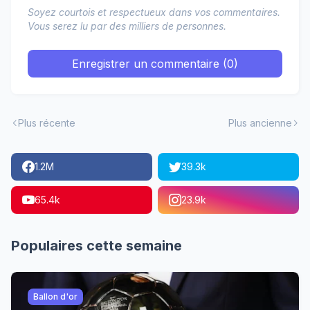
Soyez courtois et respectueux dans vos commentaires.
Vous serez lu par des milliers de personnes.
Enregistrer un commentaire (0)
Plus récente
Plus ancienne
1.2M
39.3k
65.4k
23.9k
Populaires cette semaine
Ballon d'or