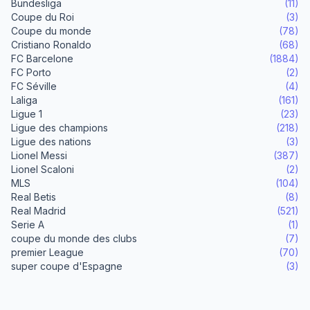
Bundesliga
(11)
Coupe du Roi
(3)
Coupe du monde
(78)
Cristiano Ronaldo
(68)
FC Barcelone
(1884)
FC Porto
(2)
FC Séville
(4)
Laliga
(161)
Ligue 1
(23)
Ligue des champions
(218)
Ligue des nations
(3)
Lionel Messi
(387)
Lionel Scaloni
(2)
MLS
(104)
Real Betis
(8)
Real Madrid
(521)
Serie A
(1)
coupe du monde des clubs
(7)
premier League
(70)
super coupe d'Espagne
(3)