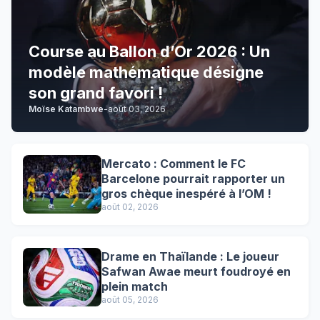
Course au Ballon d’Or 2026 : Un
modèle mathématique désigne
son grand favori !
Moïse Katambwe
-
août 03, 2026
Mercato : Comment le FC
Barcelone pourrait rapporter un
gros chèque inespéré à l’OM !
août 02, 2026
Drame en Thaïlande : Le joueur
Safwan Awae meurt foudroyé en
plein match
août 05, 2026