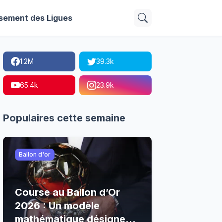
sement des Ligues
1.2M
39.3k
65.4k
23.9k
Populaires cette semaine
Ballon d'or
Course au Ballon d’Or
2026 : Un modèle
mathématique désigne