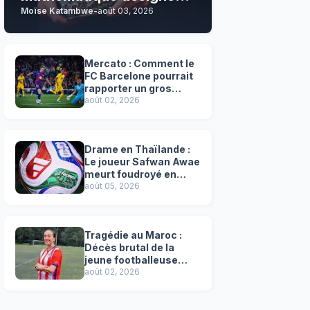
Moïse Katambwe
-
août 03, 2026
son grand favori !
Mercato : Comment le
FC Barcelone pourrait
rapporter un gros
chèque inespéré à l’OM
août 02, 2026
!
Drame en Thaïlande :
Le joueur Safwan Awae
meurt foudroyé en
plein match
août 05, 2026
Tragédie au Maroc :
Décès brutal de la
jeune footballeuse
Faten Ben Amar El
août 02, 2026
Azizi