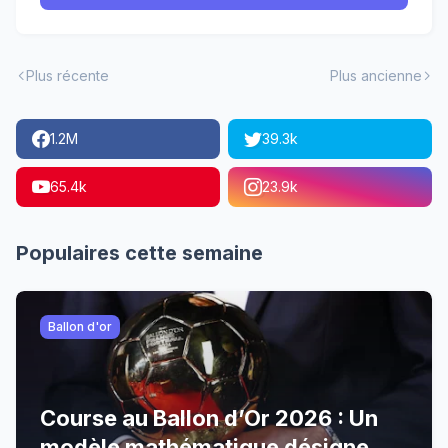
Plus récente
Plus ancienne
1.2M
39.3k
65.4k
23.9k
Populaires cette semaine
Ballon d'or
Course au Ballon d’Or 2026 : Un
modèle mathématique désigne