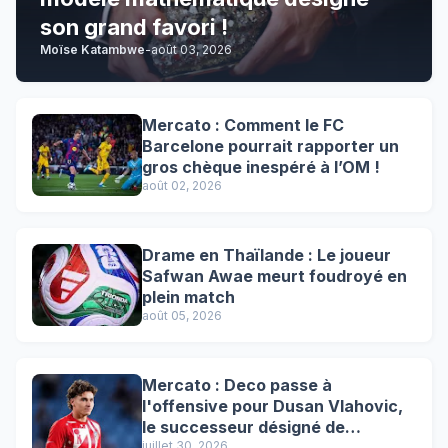
son grand favori !
Moïse Katambwe
-
août 03, 2026
Mercato : Comment le FC
Barcelone pourrait rapporter un
gros chèque inespéré à l’OM !
août 02, 2026
Drame en Thaïlande : Le joueur
Safwan Awae meurt foudroyé en
plein match
août 05, 2026
Mercato : Deco passe à
l'offensive pour Dusan Vlahovic,
le successeur désigné de
juillet 30, 2026