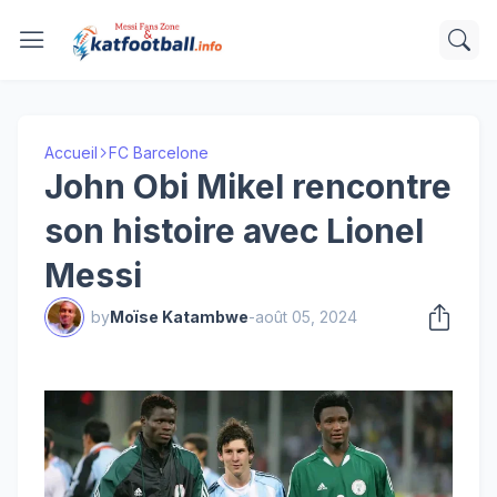
Accueil
FC Barcelone
John Obi Mikel rencontre
son histoire avec Lionel
Messi
by
Moïse Katambwe
-
août 05, 2024