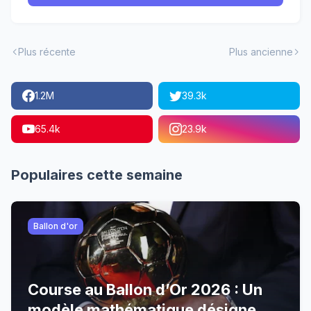
Plus récente
Plus ancienne
1.2M
39.3k
65.4k
23.9k
Populaires cette semaine
Ballon d'or
Course au Ballon d’Or 2026 : Un
modèle mathématique désigne