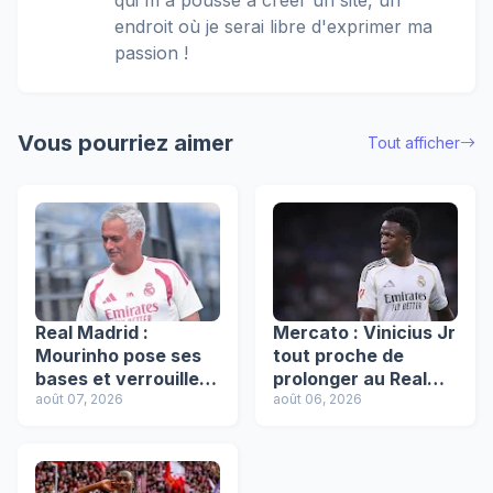
qui m'a poussé à créer un site, un
endroit où je serai libre d'exprimer ma
passion !
Vous pourriez aimer
Tout afficher
Real Madrid :
Mercato : Vinicius Jr
Mourinho pose ses
tout proche de
bases et verrouille
prolonger au Real
ses 6 piliers
août 07, 2026
Madrid après l’effet
août 06, 2026
intouchables !
Mourinho !