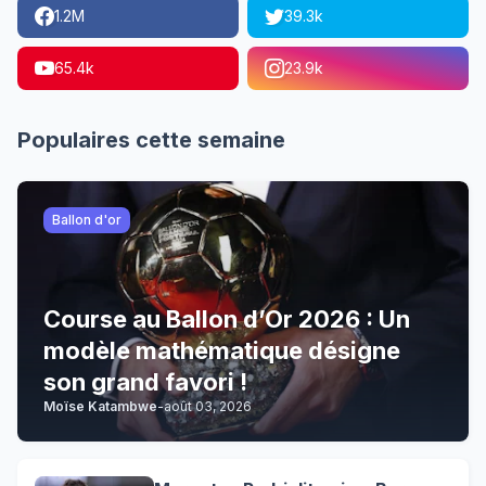
1.2M
39.3k
65.4k
23.9k
Populaires cette semaine
Ballon d'or
Course au Ballon d’Or 2026 : Un
modèle mathématique désigne
son grand favori !
Moïse Katambwe
-
août 03, 2026