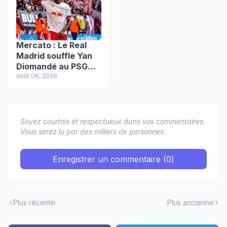
Mercato : Le Real
Madrid souffle Yan
Diomandé au PSG
pour un montant
août 06, 2026
record de 140 M€ !
Soyez courtois et respectueux dans vos commentaires.
Vous serez lu par des milliers de personnes.
Enregistrer un commentaire (0)
Plus récente
Plus ancienne