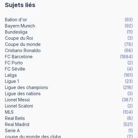
Sujets liés
Ballon d'or
(93)
Bayern Munich
(92)
Bundesliga
(11)
Coupe du Roi
(3)
Coupe du monde
(78)
Cristiano Ronaldo
(68)
FC Barcelone
(1884)
FC Porto
(2)
FC Séville
(4)
Laliga
(161)
Ligue 1
(23)
Ligue des champions
(218)
Ligue des nations
(3)
Lionel Messi
(387)
Lionel Scaloni
(2)
MLS
(104)
Real Betis
(8)
Real Madrid
(521)
Serie A
(1)
coupe du monde des clubs
(7)