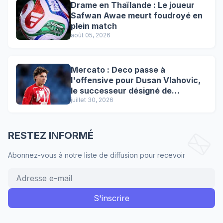
Drame en Thaïlande : Le joueur
Safwan Awae meurt foudroyé en
plein match
août 05, 2026
Mercato : Deco passe à
l'offensive pour Dusan Vlahovic,
le successeur désigné de
Lewandowski !
juillet 30, 2026
RESTEZ INFORMÉ
Abonnez-vous à notre liste de diffusion pour recevoir