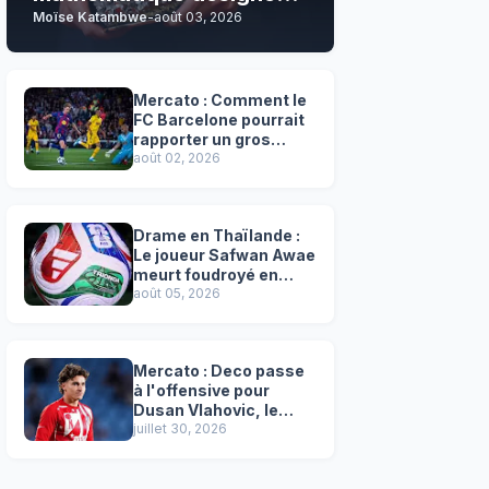
Moïse Katambwe
-
août 03, 2026
son grand favori !
Mercato : Comment le
FC Barcelone pourrait
rapporter un gros
chèque inespéré à l’OM
août 02, 2026
!
Drame en Thaïlande :
Le joueur Safwan Awae
meurt foudroyé en
plein match
août 05, 2026
Mercato : Deco passe
à l'offensive pour
Dusan Vlahovic, le
successeur désigné
juillet 30, 2026
de Lewandowski !