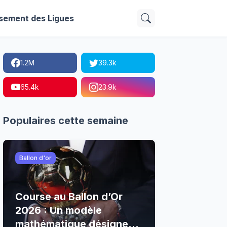
sement des Ligues
1.2M
39.3k
65.4k
23.9k
Populaires cette semaine
Ballon d'or
Course au Ballon d’Or
2026 : Un modèle
mathématique désigne