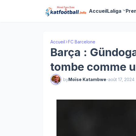
Accueil
Laliga
Pre
Accueil
FC Barcelone
Barça : Gündoga
tombe comme u
by
Moïse Katambwe
-
août 17, 2024