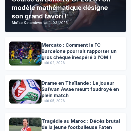
modèle mathématique désigne
son grand favori !
Moïse Katambwe
-
août 03, 2026
Mercato : Comment le FC
Barcelone pourrait rapporter un
gros chèque inespéré à l’OM !
août 02, 2026
Drame en Thaïlande : Le joueur
Safwan Awae meurt foudroyé en
plein match
août 05, 2026
Tragédie au Maroc : Décès brutal
de la jeune footballeuse Faten