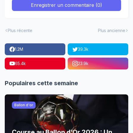
Enregistrer un commentaire (0)
Plus récente
Plus ancienne
1.2M
39.3k
65.4k
23.9k
Populaires cette semaine
Ballon d'or
Course au Ballon d’Or 2026 : Un