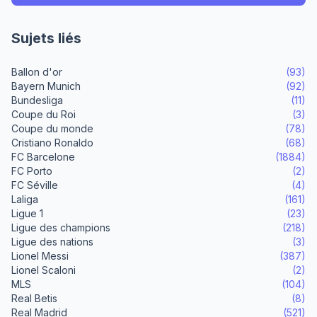
Sujets liés
Ballon d'or
(93)
Bayern Munich
(92)
Bundesliga
(11)
Coupe du Roi
(3)
Coupe du monde
(78)
Cristiano Ronaldo
(68)
FC Barcelone
(1884)
FC Porto
(2)
FC Séville
(4)
Laliga
(161)
Ligue 1
(23)
Ligue des champions
(218)
Ligue des nations
(3)
Lionel Messi
(387)
Lionel Scaloni
(2)
MLS
(104)
Real Betis
(8)
Real Madrid
(521)