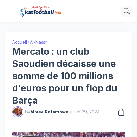
Accueil
Al-Nassr
Mercato : un club
Saoudien décaisse une
somme de 100 millions
d'euros pour un flop du
Barça
by
Moïse Katambwe
-
juillet 29, 2024