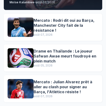
Moïse Katambwe
-
août 03, 2026
Mercato : Rodri dit oui au Barça,
Manchester City fait de la
résistance !
août 07, 2026
Drame en Thaïlande : Le joueur
Safwan Awae meurt foudroyé en
plein match
août 05, 2026
Mercato : Julian Alvarez prêt à
aller au clash pour signer au
Barça, l'Atlético résiste !
août 07, 2026