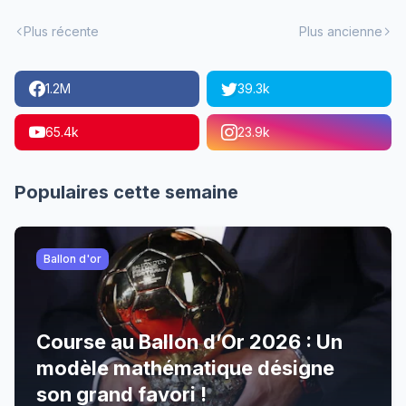
Plus récente
Plus ancienne
1.2M
39.3k
65.4k
23.9k
Populaires cette semaine
Ballon d'or
Course au Ballon d’Or 2026 : Un
modèle mathématique désigne
son grand favori !