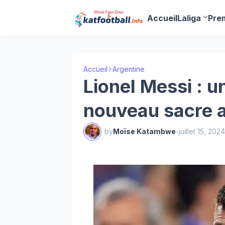
Accueil
Laliga
Pre
Accueil
Argentine
Lionel Messi : u
nouveau sacre a
by
Moïse Katambwe
-
juillet 15, 2024