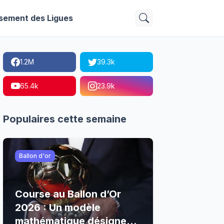
sement des Ligues
1.2M
39.3k
65.4k
23.9k
Populaires cette semaine
Ballon d'or
Course au Ballon d’Or
2026 : Un modèle
mathématique désigne