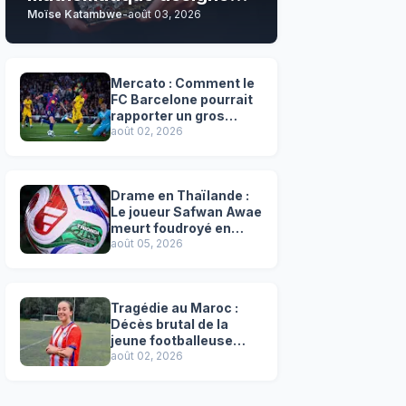
Moïse Katambwe
-
août 03, 2026
son grand favori !
Mercato : Comment le
FC Barcelone pourrait
rapporter un gros
chèque inespéré à l’OM
août 02, 2026
!
Drame en Thaïlande :
Le joueur Safwan Awae
meurt foudroyé en
plein match
août 05, 2026
Tragédie au Maroc :
Décès brutal de la
jeune footballeuse
Faten Ben Amar El
août 02, 2026
Azizi