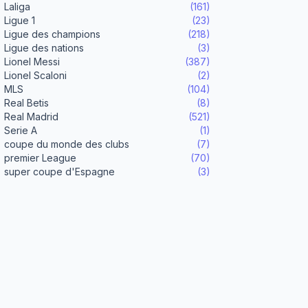
Laliga
(161)
Ligue 1
(23)
Ligue des champions
(218)
Ligue des nations
(3)
Lionel Messi
(387)
Lionel Scaloni
(2)
MLS
(104)
Real Betis
(8)
Real Madrid
(521)
Serie A
(1)
coupe du monde des clubs
(7)
premier League
(70)
super coupe d'Espagne
(3)