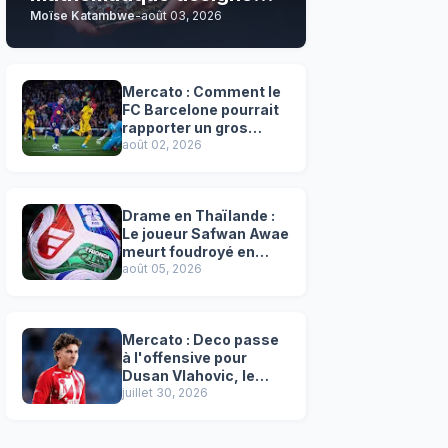
Moïse Katambwe
-
août 03, 2026
son grand favori !
Mercato : Comment le
FC Barcelone pourrait
rapporter un gros
chèque inespéré à l’OM
août 02, 2026
!
Drame en Thaïlande :
Le joueur Safwan Awae
meurt foudroyé en
plein match
août 05, 2026
Mercato : Deco passe
à l'offensive pour
Dusan Vlahovic, le
successeur désigné
juillet 30, 2026
de Lewandowski !