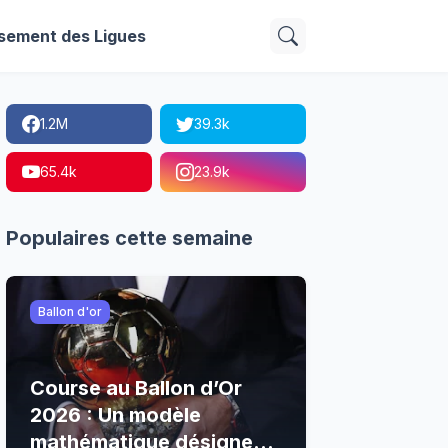
sement des Ligues
1.2M
39.3k
65.4k
23.9k
Populaires cette semaine
Ballon d'or
Course au Ballon d’Or
2026 : Un modèle
mathématique désigne