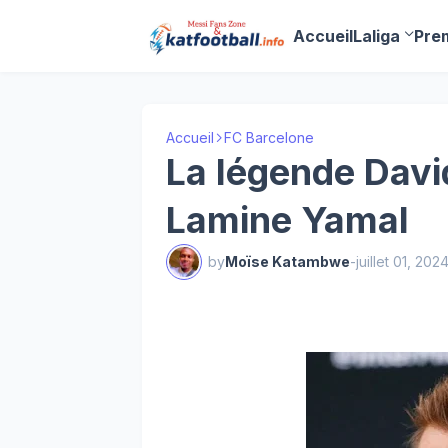
Accueil
Laliga
Pre
Accueil
FC Barcelone
La légende Davi
Lamine Yamal
by
Moïse Katambwe
-
juillet 01, 202