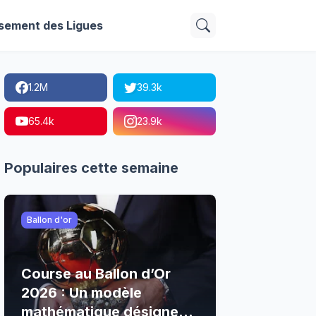
sement des Ligues
1.2M
39.3k
65.4k
23.9k
Populaires cette semaine
Ballon d'or
Course au Ballon d’Or
2026 : Un modèle
mathématique désigne