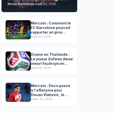
Moïse Katambwe
-
août 03, 2026
son grand favori !
Mercato : Comment le
FC Barcelone pourrait
rapporter un gros
chèque inespéré à l’OM
août 02, 2026
!
Drame en Thaïlande :
Le joueur Safwan Awae
meurt foudroyé en
plein match
août 05, 2026
Mercato : Deco passe
à l'offensive pour
Dusan Vlahovic, le
successeur désigné
juillet 30, 2026
de Lewandowski !