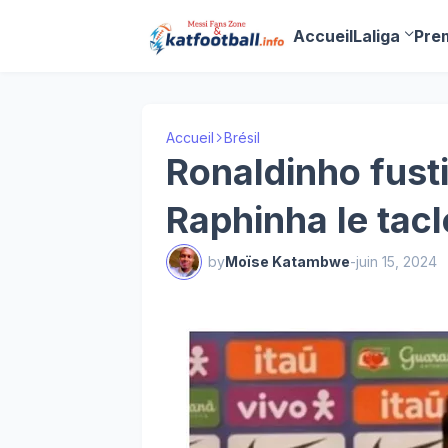
Accueil
Laliga
Pre
Accueil
Brésil
Ronaldinho fusti
Raphinha le tacl
by
Moïse Katambwe
-
juin 15, 2024