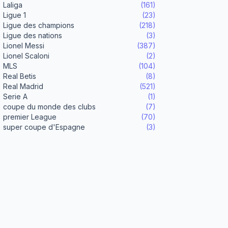
Laliga
(161)
Ligue 1
(23)
Ligue des champions
(218)
Ligue des nations
(3)
Lionel Messi
(387)
Lionel Scaloni
(2)
MLS
(104)
Real Betis
(8)
Real Madrid
(521)
Serie A
(1)
coupe du monde des clubs
(7)
premier League
(70)
super coupe d'Espagne
(3)