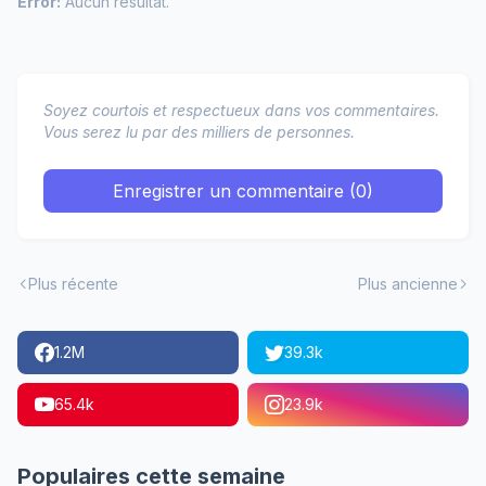
Error:
Aucun résultat.
Soyez courtois et respectueux dans vos commentaires.
Vous serez lu par des milliers de personnes.
Enregistrer un commentaire (0)
Plus récente
Plus ancienne
1.2M
39.3k
65.4k
23.9k
Populaires cette semaine