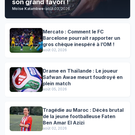
son grand favori !
Moïse Katambwe
-
août 03, 2026
Mercato : Comment le FC
Barcelone pourrait rapporter un
gros chèque inespéré à l’OM !
août 02, 2026
Drame en Thaïlande : Le joueur
Safwan Awae meurt foudroyé en
plein match
août 05, 2026
Tragédie au Maroc : Décès brutal
de la jeune footballeuse Faten
Ben Amar El Azizi
août 02, 2026