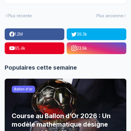
Plus récente
Plus ancienne
1.2M
39.3k
65.4k
23.9k
Populaires cette semaine
Ballon d'or
Course au Ballon d’Or 2026 : Un
modèle mathématique désigne