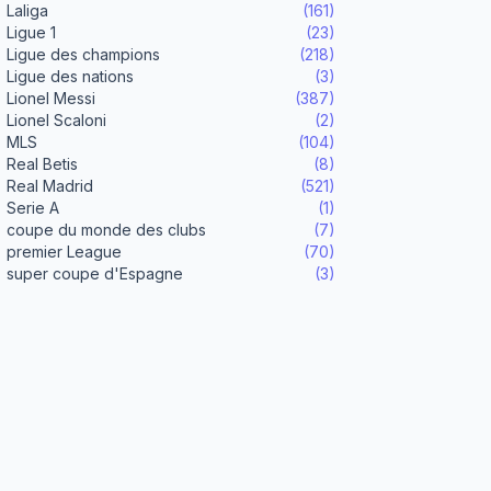
Laliga
(161)
Ligue 1
(23)
Ligue des champions
(218)
Ligue des nations
(3)
Lionel Messi
(387)
Lionel Scaloni
(2)
MLS
(104)
Real Betis
(8)
Real Madrid
(521)
Serie A
(1)
coupe du monde des clubs
(7)
premier League
(70)
super coupe d'Espagne
(3)