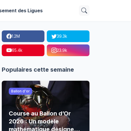
sement des Ligues
1.2M
39.3k
65.4k
23.9k
Populaires cette semaine
Ballon d'or
Course au Ballon d’Or
2026 : Un modèle
mathématique désigne