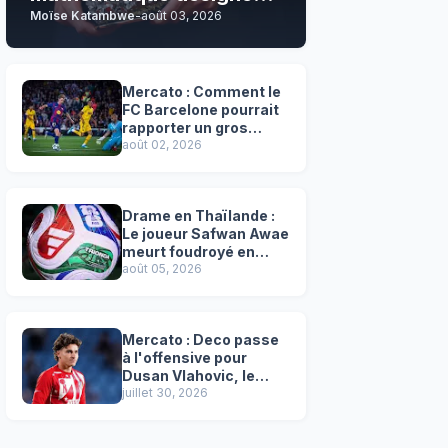
Moïse Katambwe
-
août 03, 2026
son grand favori !
Mercato : Comment le
FC Barcelone pourrait
rapporter un gros
chèque inespéré à l’OM
août 02, 2026
!
Drame en Thaïlande :
Le joueur Safwan Awae
meurt foudroyé en
plein match
août 05, 2026
Mercato : Deco passe
à l'offensive pour
Dusan Vlahovic, le
successeur désigné
juillet 30, 2026
de Lewandowski !