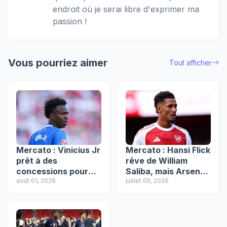
endroit où je serai libre d'exprimer ma
passion !
Vous pourriez aimer
Tout afficher
Mercato : Vinicius Jr
Mercato : Hansi Flick
prêt à des
rêve de William
concessions pour
Saliba, mais Arsenal
prolonger, Arsenal à
août 01, 2026
pose les barbelés
juillet 05, 2026
l’affût !