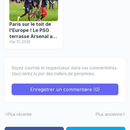
Paris sur le toit de
l'Europe ! Le PSG
terrasse Arsenal au
bout du suspense et
mai 31, 2026
conserve son titre
Soyez courtois et respectueux dans vos commentaires.
Vous serez lu par des milliers de personnes.
Enregistrer un commentaire (0)
Plus récente
Plus ancienne