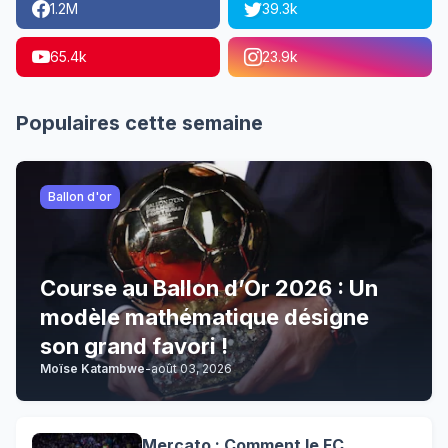
1.2M
39.3k
65.4k
23.9k
Populaires cette semaine
Ballon d'or
Course au Ballon d’Or 2026 : Un
modèle mathématique désigne
son grand favori !
Moïse Katambwe
-
août 03, 2026
Mercato : Comment le FC