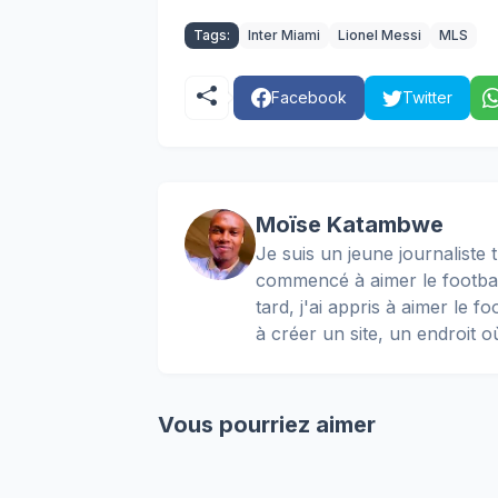
Tags:
Inter Miami
Lionel Messi
MLS
Facebook
Twitter
Moïse Katambwe
Je suis un jeune journaliste t
commencé à aimer le football
tard, j'ai appris à aimer le 
à créer un site, un endroit o
Vous pourriez aimer