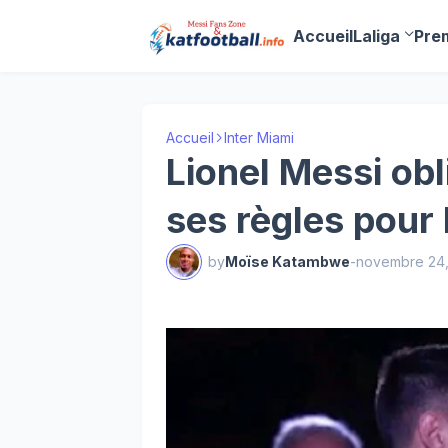
Accueil
Laliga
Pre
Accueil
Inter Miami
Lionel Messi ob
ses règles pour 
by
Moïse Katambwe
-
novembre 24,