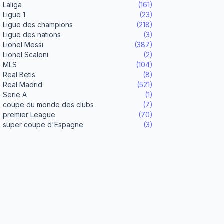
Laliga
(161)
Ligue 1
(23)
Ligue des champions
(218)
Ligue des nations
(3)
Lionel Messi
(387)
Lionel Scaloni
(2)
MLS
(104)
Real Betis
(8)
Real Madrid
(521)
Serie A
(1)
coupe du monde des clubs
(7)
premier League
(70)
super coupe d'Espagne
(3)