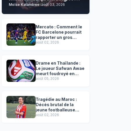
Moïse Katambwe
-
août 03, 2026
son grand favori !
Mercato : Comment le
FC Barcelone pourrait
rapporter un gros
chèque inespéré à l’OM
août 02, 2026
!
Drame en Thaïlande :
Le joueur Safwan Awae
meurt foudroyé en
plein match
août 05, 2026
Tragédie au Maroc :
Décès brutal de la
jeune footballeuse
Faten Ben Amar El
août 02, 2026
Azizi