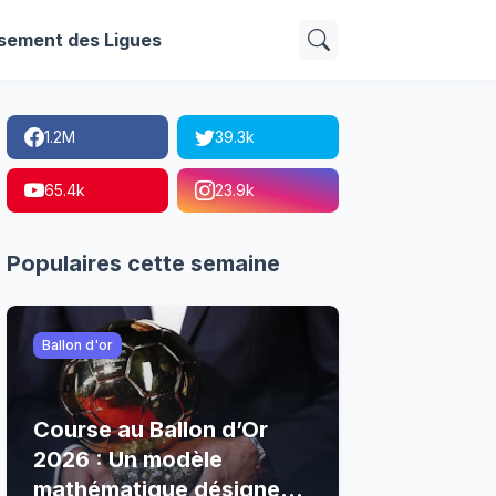
sement des Ligues
1.2M
39.3k
65.4k
23.9k
Populaires cette semaine
Ballon d'or
Course au Ballon d’Or
2026 : Un modèle
mathématique désigne