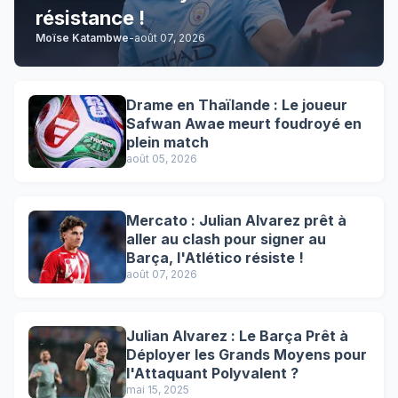
résistance !
Moïse Katambwe
-
août 07, 2026
Drame en Thaïlande : Le joueur
Safwan Awae meurt foudroyé en
plein match
août 05, 2026
Mercato : Julian Alvarez prêt à
aller au clash pour signer au
Barça, l'Atlético résiste !
août 07, 2026
Julian Alvarez : Le Barça Prêt à
Déployer les Grands Moyens pour
l'Attaquant Polyvalent ?
mai 15, 2025