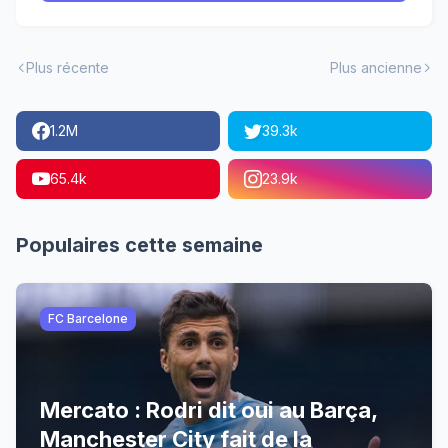
Plus récente
Plus ancienne
1.2M
39.3k
65.4k
23.9k
Populaires cette semaine
FC Barcelone
Mercato : Rodri dit oui au Barça,
Manchester City fait de la