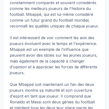
constamment comparés et souvent considérés
comme les meilleurs joueurs de l'histoire du
football. Mbappé, qui est lui-même considéré
comme un futur grand du football mondial,
reconnaît les qualités uniques de chaque joueur.
Il est intéressant de voir comment les avis des
joueurs évoluent avec le temps et l'expérience.
Mbappé est un exemple de l'influence que
peuvent avoir des idoles sur les jeunes joueurs,
mais également de la capacité à changer
d'opinion et à apprécier les forces de différents
joueurs.
Que Mbappé soit maintenant un fan des deux
joueurs montre sa maturité et son ouverture
d'esprit en tant que joueur. Il comprend que
Ronaldo et Messi sont deux génies du football
et méritent tous les deux leur place parmi les