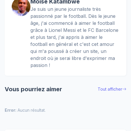
Moïse Katambwe
Je suis un jeune journaliste très
passionné par le football. Dès le jeune
âge, j'ai commencé à aimer le football
grâce à Lionel Messi et le FC Barcelone
et plus tard, j'ai appris à aimer le
football en général et c'est cet amour
qui m'a poussé à créer un site, un
endroit où je serai libre d'exprimer ma
passion !
Vous pourriez aimer
Tout afficher
Error:
Aucun résultat.