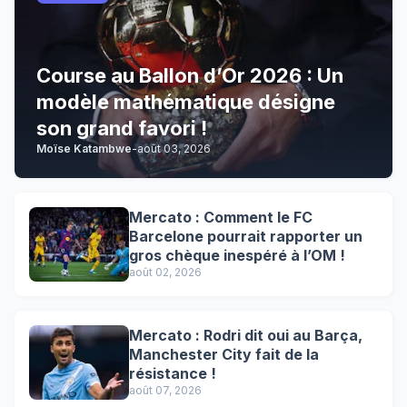
Course au Ballon d’Or 2026 : Un
modèle mathématique désigne
son grand favori !
Moïse Katambwe
-
août 03, 2026
Mercato : Comment le FC
Barcelone pourrait rapporter un
gros chèque inespéré à l’OM !
août 02, 2026
Mercato : Rodri dit oui au Barça,
Manchester City fait de la
résistance !
août 07, 2026