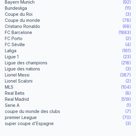
Bayern Munich
(92)
Bundesliga
(11)
Coupe du Roi
(3)
Coupe du monde
(78)
Cristiano Ronaldo
(68)
FC Barcelone
(1883)
FC Porto
(2)
FC Séville
(4)
Laliga
(161)
Ligue 1
(23)
Ligue des champions
(218)
Ligue des nations
(3)
Lionel Messi
(387)
Lionel Scaloni
(2)
MLS
(104)
Real Betis
(8)
Real Madrid
(519)
Serie A
(1)
coupe du monde des clubs
(7)
premier League
(70)
super coupe d'Espagne
(3)