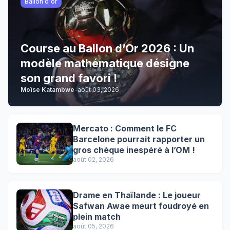
Ballon d'or
Course au Ballon d’Or 2026 : Un
modèle mathématique désigne
son grand favori !
Moïse Katambwe
-
août 03, 2026
Mercato : Comment le FC
Barcelone pourrait rapporter un
gros chèque inespéré à l’OM !
août 02, 2026
Drame en Thaïlande : Le joueur
Safwan Awae meurt foudroyé en
plein match
août 05, 2026