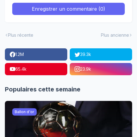
Enregistrer un commentaire (0)
Plus récente
Plus ancienne
1.2M
39.3k
65.4k
23.9k
Populaires cette semaine
Ballon d'or