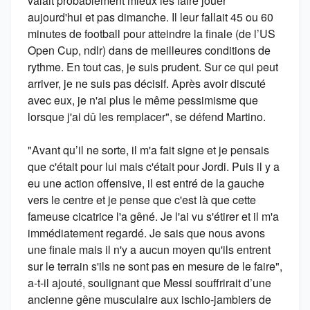
valait probablement mieux les faire jouer
aujourd'hui et pas dimanche. Il leur fallait 45 ou 60
minutes de football pour atteindre la finale (de l’US
Open Cup, ndlr) dans de meilleures conditions de
rythme. En tout cas, je suis prudent. Sur ce qui peut
arriver, je ne suis pas décisif. Après avoir discuté
avec eux, je n'ai plus le même pessimisme que
lorsque j'ai dû les remplacer", se défend Martino.
"Avant qu’il ne sorte, il m'a fait signe et je pensais
que c'était pour lui mais c'était pour Jordi. Puis il y a
eu une action offensive, il est entré de la gauche
vers le centre et je pense que c'est là que cette
fameuse cicatrice l'a gêné. Je l'ai vu s'étirer et il m'a
immédiatement regardé. Je sais que nous avons
une finale mais il n'y a aucun moyen qu'ils entrent
sur le terrain s'ils ne sont pas en mesure de le faire",
a-t-il ajouté, soulignant que Messi souffrirait d’une
ancienne gêne musculaire aux ischio-jambiers de