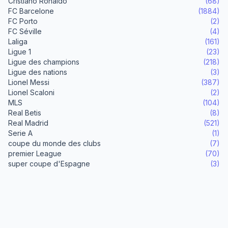
Cristiano Ronaldo
(68)
FC Barcelone
(1884)
FC Porto
(2)
FC Séville
(4)
Laliga
(161)
Ligue 1
(23)
Ligue des champions
(218)
Ligue des nations
(3)
Lionel Messi
(387)
Lionel Scaloni
(2)
MLS
(104)
Real Betis
(8)
Real Madrid
(521)
Serie A
(1)
coupe du monde des clubs
(7)
premier League
(70)
super coupe d'Espagne
(3)