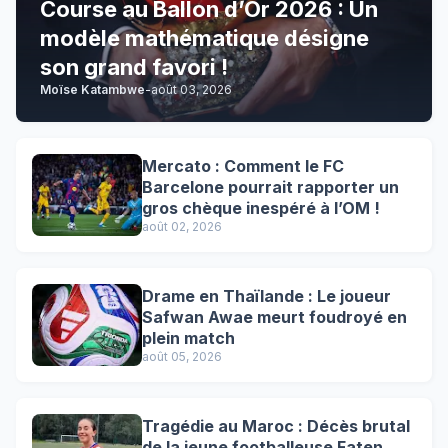
Course au Ballon d’Or 2026 : Un
modèle mathématique désigne
son grand favori !
Moïse Katambwe
-
août 03, 2026
Mercato : Comment le FC
Barcelone pourrait rapporter un
gros chèque inespéré à l’OM !
août 02, 2026
Drame en Thaïlande : Le joueur
Safwan Awae meurt foudroyé en
plein match
août 05, 2026
Tragédie au Maroc : Décès brutal
de la jeune footballeuse Faten