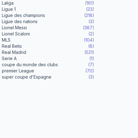
Laliga
(161)
Ligue 1
(23)
Ligue des champions
(218)
Ligue des nations
(3)
Lionel Messi
(387)
Lionel Scaloni
(2)
MLS
(104)
Real Betis
(8)
Real Madrid
(521)
Serie A
(1)
coupe du monde des clubs
(7)
premier League
(70)
super coupe d'Espagne
(3)