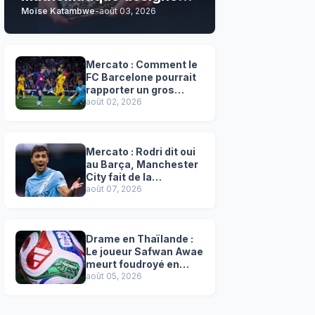
Moïse Katambwe
-
août 03, 2026
son grand favori !
Mercato : Comment le
FC Barcelone pourrait
rapporter un gros
chèque inespéré à l’OM
août 02, 2026
!
Mercato : Rodri dit oui
au Barça, Manchester
City fait de la
résistance !
août 07, 2026
Drame en Thaïlande :
Le joueur Safwan Awae
meurt foudroyé en
plein match
août 05, 2026