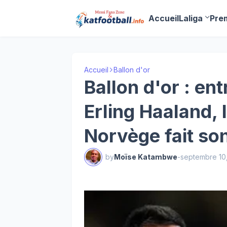
Accueil
Laliga
Pre
Accueil
Ballon d'or
Ballon d'or : ent
Erling Haaland, 
Norvège fait so
by
Moïse Katambwe
-
septembre 10