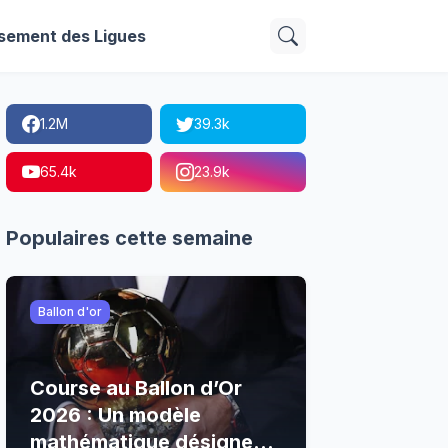
sement des Ligues
1.2M
39.3k
65.4k
23.9k
Populaires cette semaine
Ballon d'or
Course au Ballon d’Or
2026 : Un modèle
mathématique désigne